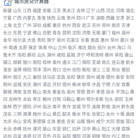
城市房贷计算器
新疆
山东
江西
福建
安徽
江苏
黑龙江
吉林
辽宁
山西
河北
河南
湖北
宁夏
广西
内蒙古
青海
陕西
云南
贵州
四川
广东
湖南
西藏
甘肃
浙江
上海
北京
广州
深圳
成都
重庆
杭州
西安
武汉
苏州
郑州
南京
天津
长沙
东莞
宁波
佛山
合肥
青岛
昆明
沈阳
济南
无锡
厦门
福州
温州
金华
哈尔滨
大连
贵阳
南宁
泉州
石家庄
长春
南昌
惠州
常州
嘉兴
徐
州
南通
太原
保定
珠海
中山
兰州
临沂
潍坊
烟台
绍兴
台州
海口
乌
鲁木齐
洛阳
廊坊
汕头
湖州
咸阳
盐城
济宁
呼和浩特
赣州
阜阳
唐山
镇江
邯郸
银川
南阳
桂林
泰州
遵义
江门
揭阳
芜湖
商丘
连云港
新乡
淮安
淄博
绵阳
菏泽
漳州
周口
沧州
信阳
衡阳
湛江
三亚
邢台
莆田
柳州
宿迁
九江
襄阳
驻马店
宜昌
岳阳
肇庆
滁州
威海
德州
泰安
安阳
荆州
运城
安庆
潮州
清远
开封
宿州
株洲
蚌埠
许昌
宁德
六安
宜春
聊城
渭南
宜宾
鞍山
南充
秦皇岛
亳州
常德
晋中
孝感
丽水
平顶山
黄
冈
吉林市
龙岩
枣庄
郴州
日照
马鞍山
衢州
鄂尔多斯
包头
邵阳
玉林
榆林
西宁
德阳
泸州
临汾
南平
焦作
宣城
毕节
淮南
黔南
滨州
黔东南
茂名
三明
湘潭
梅州
乐山
黄石
韶关
衡水
怀化
张家口
永州
十堰
曲靖
大庆
舟山
宝鸡
景德镇
北海
娄底
吉安
汕尾
锦州
咸宁
大同
恩施
营口
长治
赤峰
抚州
漯河
眉山
东营
铜仁
拉萨
汉中
黄山
阳江
大理
盘锦
达州
吕梁
承德
红河
百色
丹东
益阳
濮阳
河源
铜陵
鄂州
内江
梧州