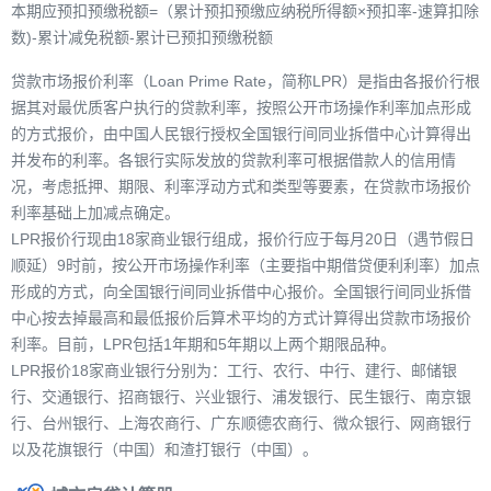
本期应预扣预缴税额=（累计预扣预缴应纳税所得额×预扣率-速算扣除
数)-累计减免税额-累计已预扣预缴税额
贷款市场报价利率（Loan Prime Rate，简称LPR）是指由各报价行根
据其对最优质客户执行的贷款利率，按照公开市场操作利率加点形成
的方式报价，由中国人民银行授权全国银行间同业拆借中心计算得出
并发布的利率。各银行实际发放的贷款利率可根据借款人的信用情
况，考虑抵押、期限、利率浮动方式和类型等要素，在贷款市场报价
利率基础上加减点确定。
LPR报价行现由18家商业银行组成，报价行应于每月20日（遇节假日
顺延）9时前，按公开市场操作利率（主要指中期借贷便利利率）加点
形成的方式，向全国银行间同业拆借中心报价。全国银行间同业拆借
中心按去掉最高和最低报价后算术平均的方式计算得出贷款市场报价
利率。目前，LPR包括1年期和5年期以上两个期限品种。
LPR报价18家商业银行分别为：工行、农行、中行、建行、邮储银
行、交通银行、招商银行、兴业银行、浦发银行、民生银行、南京银
行、台州银行、上海农商行、广东顺德农商行、微众银行、网商银行
以及花旗银行（中国）和渣打银行（中国）。