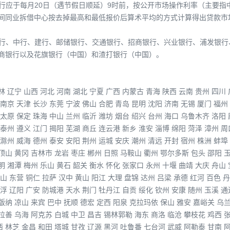
价行应于每月20日（遇节假日顺延）9时前，按公开市场操作利率（主要
间同业拆借中心按去掉最高和最低报价后算术平均的方式计算得出贷款市场
、农行、中行、建行、邮储银行、交通银行、招商银行、兴业银行、浦发银
商银行以及花旗银行（中国）和渣打银行（中国）。
林
辽宁
山西
河北
河南
湖北
宁夏
广西
内蒙古
青海
陕西
云南
贵州
四川
南京
天津
长沙
东莞
宁波
佛山
合肥
青岛
昆明
沈阳
济南
无锡
厦门
福州
太原
保定
珠海
中山
兰州
临沂
潍坊
烟台
绍兴
台州
海口
乌鲁木齐
洛阳
泰州
遵义
江门
揭阳
芜湖
商丘
连云港
新乡
淮安
淄博
绵阳
菏泽
漳州
周
滁州
威海
德州
泰安
安阳
荆州
运城
安庆
潮州
清远
开封
宿州
株洲
蚌埠
顶山
黄冈
吉林市
龙岩
枣庄
郴州
日照
马鞍山
衢州
鄂尔多斯
包头
邵阳
明
湘潭
梅州
乐山
黄石
韶关
衡水
怀化
张家口
永州
十堰
曲靖
大庆
舟山
山
东营
铜仁
拉萨
汉中
黄山
阳江
大理
盘锦
达州
吕梁
承德
红河
百色
丹
浮
辽阳
广安
防城港
天水
荆门
牡丹江
自贡
绥化
钦州
安康
随州
玉溪
通
版纳
凉山
来宾
巴中
抚顺
德宏
定西
阳泉
克拉玛依
保山
雅安
嘉峪关
乌
拉善
乌海
阿克苏
白城
中卫
昌吉
锡林郭勒
海东
商洛
临沧
攀枝花
鸡西
西
林芝
金昌
和田
塔城
甘孜
辽源
黑河
吐鲁番
七台河
武威
阿勒泰
甘南