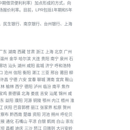
指中期借贷便利利率）加点形成的方式，向
报价利率。目前，LPR包括1年期和5年
行、民生银行、南京银行、台州银行、上海
广东
湖南
西藏
甘肃
浙江
上海
北京
广州
温州
金华
哈尔滨
大连
贵阳
南宁
泉州
石
廊坊
汕头
湖州
咸阳
盐城
济宁
呼和浩特
口
沧州
信阳
衡阳
湛江
三亚
邢台
莆田
柳
许昌
宁德
六安
宜春
聊城
渭南
宜宾
鞍山
玉林
榆林
西宁
德阳
泸州
临汾
南平
焦作
宝鸡
景德镇
北海
娄底
吉安
汕尾
锦州
咸
东
益阳
濮阳
河源
铜陵
鄂州
内江
梧州
淮
辽
庆阳
巴音郭楞
丽江
张家界
松原
贺州
兰察布
黔西南
楚雄
资阳
河池
朔州
呼伦贝
张掖
通化
石嘴山
平凉
白银
鹤岗
白山
崇左
阿坝
昌都
迪庆
三沙
怒江
日喀则
大兴安岭