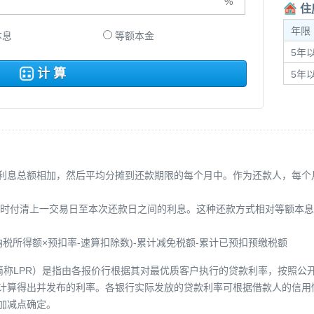
住
年限
本息
等额本金
5年以
计 算
5年
利息总额相加，然后平均分摊到还款期限的每个月中。作为还款人，每个
同时付清上一交易日至本次还款日之间的利息。这种还款方式相对等额本息
税所得额×预扣率-速算扣除数)-累计减免税额-累计已预扣预缴税额
Rate，简称LPR）是指由各报价行根据其对最优质客户执行的贷款利率，按
计算得出并发布的利率。各银行实际发放的贷款利率可根据借款人的信用
加减点确定。