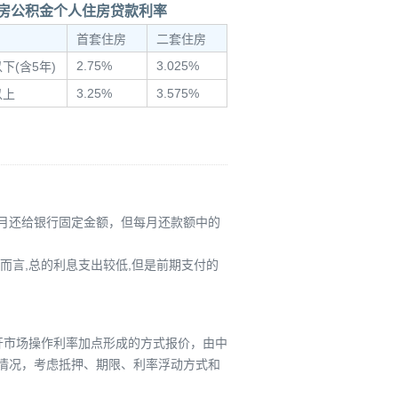
房公积金个人住房贷款利率
首套住房
二套住房
2.75%
3.025%
下(含5年)
3.25%
3.575%
以上
月还给银行固定金额，但每月还款额中的
而言,总的利息支出较低,但是前期支付的
照公开市场操作利率加点形成的方式报价，由中
情况，考虑抵押、期限、利率浮动方式和