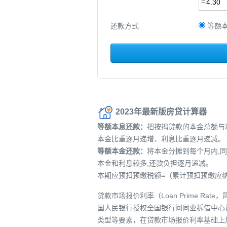
还款方式
等额
2023年最新版房贷计算器
等额本息还款：
把按揭贷款的本金总额与
本金比重逐月递增、利息比重逐月递减。
等额本金还款：
将本金分摊到每个月内,
本金和利息较多,还款负担逐月递减。
本期应预扣预缴税额=（累计预扣预缴应纳
贷款市场报价利率（Loan Prime 
国人民银行授权全国银行间同业拆借中心
类型等要素，在贷款市场报价利率基础上