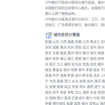
LPR报价行现由18家商业银行组成，报
全国银行间同业拆借中心报价。全国银行
期以上两个期限品种。
LPR报价18家商业银行分别为：工行
农商行、广东顺德农商行、微众银行、网
城市房贷计算器
新疆
山东
江西
福建
安徽
江苏
黑龙江
吉
深圳
成都
重庆
杭州
西安
武汉
苏州
郑州
家庄
长春
南昌
惠州
常州
嘉兴
徐州
南通
赣州
阜阳
唐山
镇江
邯郸
银川
南阳
桂林
州
宿迁
九江
襄阳
驻马店
宜昌
岳阳
肇庆
南充
秦皇岛
亳州
常德
晋中
孝感
丽水
平
宣城
毕节
淮南
黔南
滨州
黔东南
茂名
三
宁
大同
恩施
营口
长治
赤峰
抚州
漯河
眉
北
安顺
晋城
延边
贵港
萍乡
湘西
遂宁
云
吴忠
四平
阜新
伊犁
文山
酒泉
本溪
西双
尔
陇南
铜川
普洱
巴彦淖尔
喀什
兴安
阿
伊春
博尔塔拉
临夏
固原
儋州
双鸭山
海