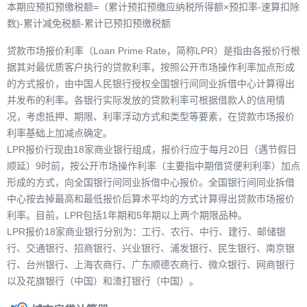
本期应预扣预缴税额=（累计预扣预缴应纳税所得额×预扣率-速算扣除
数)-累计减免税额-累计已预扣预缴税额
贷款市场报价利率（Loan Prime Rate，简称LPR）是指由各报价行根
据其对最优质客户执行的贷款利率，按照公开市场操作利率加点形成
的方式报价，由中国人民银行授权全国银行间同业拆借中心计算得出
并发布的利率。各银行实际发放的贷款利率可根据借款人的信用情
况，考虑抵押、期限、利率浮动方式和类型等要素，在贷款市场报价
利率基础上加减点确定。
LPR报价行现由18家商业银行组成，报价行应于每月20日（遇节假日
顺延）9时前，按公开市场操作利率（主要指中期借贷便利利率）加点
形成的方式，向全国银行间同业拆借中心报价。全国银行间同业拆借
中心按去掉最高和最低报价后算术平均的方式计算得出贷款市场报价
利率。目前，LPR包括1年期和5年期以上两个期限品种。
LPR报价18家商业银行分别为：工行、农行、中行、建行、邮储银
行、交通银行、招商银行、兴业银行、浦发银行、民生银行、南京银
行、台州银行、上海农商行、广东顺德农商行、微众银行、网商银行
以及花旗银行（中国）和渣打银行（中国）。