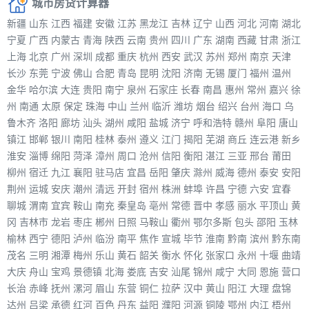
城市房贷计算器
新疆
山东
江西
福建
安徽
江苏
黑龙江
吉林
辽宁
山西
河北
河南
湖北
宁夏
广西
内蒙古
青海
陕西
云南
贵州
四川
广东
湖南
西藏
甘肃
浙江
上海
北京
广州
深圳
成都
重庆
杭州
西安
武汉
苏州
郑州
南京
天津
长沙
东莞
宁波
佛山
合肥
青岛
昆明
沈阳
济南
无锡
厦门
福州
温州
金华
哈尔滨
大连
贵阳
南宁
泉州
石家庄
长春
南昌
惠州
常州
嘉兴
徐
州
南通
太原
保定
珠海
中山
兰州
临沂
潍坊
烟台
绍兴
台州
海口
乌
鲁木齐
洛阳
廊坊
汕头
湖州
咸阳
盐城
济宁
呼和浩特
赣州
阜阳
唐山
镇江
邯郸
银川
南阳
桂林
泰州
遵义
江门
揭阳
芜湖
商丘
连云港
新乡
淮安
淄博
绵阳
菏泽
漳州
周口
沧州
信阳
衡阳
湛江
三亚
邢台
莆田
柳州
宿迁
九江
襄阳
驻马店
宜昌
岳阳
肇庆
滁州
威海
德州
泰安
安阳
荆州
运城
安庆
潮州
清远
开封
宿州
株洲
蚌埠
许昌
宁德
六安
宜春
聊城
渭南
宜宾
鞍山
南充
秦皇岛
亳州
常德
晋中
孝感
丽水
平顶山
黄
冈
吉林市
龙岩
枣庄
郴州
日照
马鞍山
衢州
鄂尔多斯
包头
邵阳
玉林
榆林
西宁
德阳
泸州
临汾
南平
焦作
宣城
毕节
淮南
黔南
滨州
黔东南
茂名
三明
湘潭
梅州
乐山
黄石
韶关
衡水
怀化
张家口
永州
十堰
曲靖
大庆
舟山
宝鸡
景德镇
北海
娄底
吉安
汕尾
锦州
咸宁
大同
恩施
营口
长治
赤峰
抚州
漯河
眉山
东营
铜仁
拉萨
汉中
黄山
阳江
大理
盘锦
达州
吕梁
承德
红河
百色
丹东
益阳
濮阳
河源
铜陵
鄂州
内江
梧州