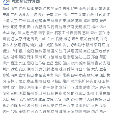
城市房贷计算器
新疆
山东
江西
福建
安徽
江苏
黑龙江
吉林
辽宁
山西
河北
河南
湖北
宁夏
广西
内蒙古
青海
陕西
云南
贵州
四川
广东
湖南
西藏
甘肃
浙江
上海
北京
广州
深圳
成都
重庆
杭州
西安
武汉
苏州
郑州
南京
天津
长沙
东莞
宁波
佛山
合肥
青岛
昆明
沈阳
济南
无锡
厦门
福州
温州
金华
哈尔滨
大连
贵阳
南宁
泉州
石家庄
长春
南昌
惠州
常州
嘉兴
徐
州
南通
太原
保定
珠海
中山
兰州
临沂
潍坊
烟台
绍兴
台州
海口
乌
鲁木齐
洛阳
廊坊
汕头
湖州
咸阳
盐城
济宁
呼和浩特
赣州
阜阳
唐山
镇江
邯郸
银川
南阳
桂林
泰州
遵义
江门
揭阳
芜湖
商丘
连云港
新乡
淮安
淄博
绵阳
菏泽
漳州
周口
沧州
信阳
衡阳
湛江
三亚
邢台
莆田
柳州
宿迁
九江
襄阳
驻马店
宜昌
岳阳
肇庆
滁州
威海
德州
泰安
安阳
荆州
运城
安庆
潮州
清远
开封
宿州
株洲
蚌埠
许昌
宁德
六安
宜春
聊城
渭南
宜宾
鞍山
南充
秦皇岛
亳州
常德
晋中
孝感
丽水
平顶山
黄
冈
吉林市
龙岩
枣庄
郴州
日照
马鞍山
衢州
鄂尔多斯
包头
邵阳
玉林
榆林
西宁
德阳
泸州
临汾
南平
焦作
宣城
毕节
淮南
黔南
滨州
黔东南
茂名
三明
湘潭
梅州
乐山
黄石
韶关
衡水
怀化
张家口
永州
十堰
曲靖
大庆
舟山
宝鸡
景德镇
北海
娄底
吉安
汕尾
锦州
咸宁
大同
恩施
营口
长治
赤峰
抚州
漯河
眉山
东营
铜仁
拉萨
汉中
黄山
阳江
大理
盘锦
达州
吕梁
承德
红河
百色
丹东
益阳
濮阳
河源
铜陵
鄂州
内江
梧州