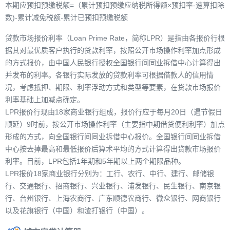
本期应预扣预缴税额=（累计预扣预缴应纳税所得额×预扣率-速算扣除
数)-累计减免税额-累计已预扣预缴税额
贷款市场报价利率（Loan Prime Rate，简称LPR）是指由各报价行根
据其对最优质客户执行的贷款利率，按照公开市场操作利率加点形成
的方式报价，由中国人民银行授权全国银行间同业拆借中心计算得出
并发布的利率。各银行实际发放的贷款利率可根据借款人的信用情
况，考虑抵押、期限、利率浮动方式和类型等要素，在贷款市场报价
利率基础上加减点确定。
LPR报价行现由18家商业银行组成，报价行应于每月20日（遇节假日
顺延）9时前，按公开市场操作利率（主要指中期借贷便利利率）加点
形成的方式，向全国银行间同业拆借中心报价。全国银行间同业拆借
中心按去掉最高和最低报价后算术平均的方式计算得出贷款市场报价
利率。目前，LPR包括1年期和5年期以上两个期限品种。
LPR报价18家商业银行分别为：工行、农行、中行、建行、邮储银
行、交通银行、招商银行、兴业银行、浦发银行、民生银行、南京银
行、台州银行、上海农商行、广东顺德农商行、微众银行、网商银行
以及花旗银行（中国）和渣打银行（中国）。