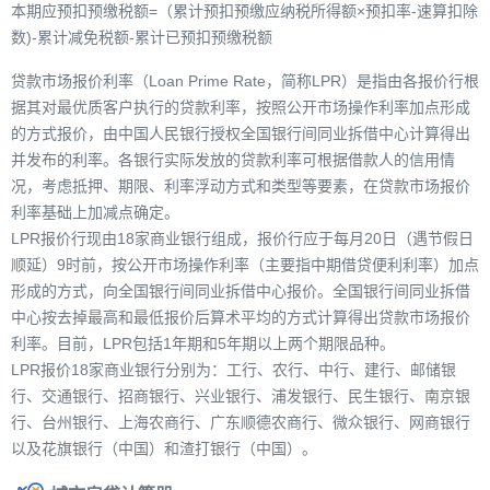
本期应预扣预缴税额=（累计预扣预缴应纳税所得额×预扣率-速算扣除
数)-累计减免税额-累计已预扣预缴税额
贷款市场报价利率（Loan Prime Rate，简称LPR）是指由各报价行根
据其对最优质客户执行的贷款利率，按照公开市场操作利率加点形成
的方式报价，由中国人民银行授权全国银行间同业拆借中心计算得出
并发布的利率。各银行实际发放的贷款利率可根据借款人的信用情
况，考虑抵押、期限、利率浮动方式和类型等要素，在贷款市场报价
利率基础上加减点确定。
LPR报价行现由18家商业银行组成，报价行应于每月20日（遇节假日
顺延）9时前，按公开市场操作利率（主要指中期借贷便利利率）加点
形成的方式，向全国银行间同业拆借中心报价。全国银行间同业拆借
中心按去掉最高和最低报价后算术平均的方式计算得出贷款市场报价
利率。目前，LPR包括1年期和5年期以上两个期限品种。
LPR报价18家商业银行分别为：工行、农行、中行、建行、邮储银
行、交通银行、招商银行、兴业银行、浦发银行、民生银行、南京银
行、台州银行、上海农商行、广东顺德农商行、微众银行、网商银行
以及花旗银行（中国）和渣打银行（中国）。