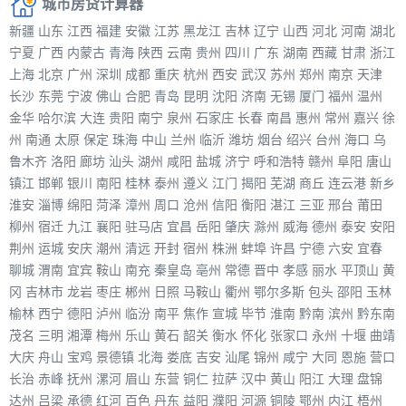
城市房贷计算器
新疆
山东
江西
福建
安徽
江苏
黑龙江
吉林
辽宁
山西
河北
河南
湖北
宁夏
广西
内蒙古
青海
陕西
云南
贵州
四川
广东
湖南
西藏
甘肃
浙江
上海
北京
广州
深圳
成都
重庆
杭州
西安
武汉
苏州
郑州
南京
天津
长沙
东莞
宁波
佛山
合肥
青岛
昆明
沈阳
济南
无锡
厦门
福州
温州
金华
哈尔滨
大连
贵阳
南宁
泉州
石家庄
长春
南昌
惠州
常州
嘉兴
徐
州
南通
太原
保定
珠海
中山
兰州
临沂
潍坊
烟台
绍兴
台州
海口
乌
鲁木齐
洛阳
廊坊
汕头
湖州
咸阳
盐城
济宁
呼和浩特
赣州
阜阳
唐山
镇江
邯郸
银川
南阳
桂林
泰州
遵义
江门
揭阳
芜湖
商丘
连云港
新乡
淮安
淄博
绵阳
菏泽
漳州
周口
沧州
信阳
衡阳
湛江
三亚
邢台
莆田
柳州
宿迁
九江
襄阳
驻马店
宜昌
岳阳
肇庆
滁州
威海
德州
泰安
安阳
荆州
运城
安庆
潮州
清远
开封
宿州
株洲
蚌埠
许昌
宁德
六安
宜春
聊城
渭南
宜宾
鞍山
南充
秦皇岛
亳州
常德
晋中
孝感
丽水
平顶山
黄
冈
吉林市
龙岩
枣庄
郴州
日照
马鞍山
衢州
鄂尔多斯
包头
邵阳
玉林
榆林
西宁
德阳
泸州
临汾
南平
焦作
宣城
毕节
淮南
黔南
滨州
黔东南
茂名
三明
湘潭
梅州
乐山
黄石
韶关
衡水
怀化
张家口
永州
十堰
曲靖
大庆
舟山
宝鸡
景德镇
北海
娄底
吉安
汕尾
锦州
咸宁
大同
恩施
营口
长治
赤峰
抚州
漯河
眉山
东营
铜仁
拉萨
汉中
黄山
阳江
大理
盘锦
达州
吕梁
承德
红河
百色
丹东
益阳
濮阳
河源
铜陵
鄂州
内江
梧州