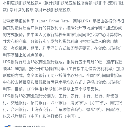
本期应预扣预缴税额=（累计预扣预缴应纳税所得额×预扣率-速算扣除
数)-累计减免税额-累计已预扣预缴税额
贷款市场报价利率（Loan Prime Rate，简称LPR）是指由各报价行根
据其对最优质客户执行的贷款利率，按照公开市场操作利率加点形成
的方式报价，由中国人民银行授权全国银行间同业拆借中心计算得出
并发布的利率。各银行实际发放的贷款利率可根据借款人的信用情
况，考虑抵押、期限、利率浮动方式和类型等要素，在贷款市场报价
利率基础上加减点确定。
LPR报价行现由18家商业银行组成，报价行应于每月20日（遇节假日
顺延）9时前，按公开市场操作利率（主要指中期借贷便利利率）加点
形成的方式，向全国银行间同业拆借中心报价。全国银行间同业拆借
中心按去掉最高和最低报价后算术平均的方式计算得出贷款市场报价
利率。目前，LPR包括1年期和5年期以上两个期限品种。
LPR报价18家商业银行分别为：工行、农行、中行、建行、邮储银
行、交通银行、招商银行、兴业银行、浦发银行、民生银行、南京银
行、台州银行、上海农商行、广东顺德农商行、微众银行、网商银行
以及花旗银行（中国）和渣打银行（中国）。