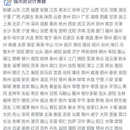
城市房贷计算器
新疆
山东
江西
福建
安徽
江苏
黑龙江
吉林
辽宁
山西
河北
河南
湖北
宁夏
广西
内蒙古
青海
陕西
云南
贵州
四川
广东
湖南
西藏
甘肃
浙江
上海
北京
广州
深圳
成都
重庆
杭州
西安
武汉
苏州
郑州
南京
天津
长沙
东莞
宁波
佛山
合肥
青岛
昆明
沈阳
济南
无锡
厦门
福州
温州
金华
哈尔滨
大连
贵阳
南宁
泉州
石家庄
长春
南昌
惠州
常州
嘉兴
徐
州
南通
太原
保定
珠海
中山
兰州
临沂
潍坊
烟台
绍兴
台州
海口
乌
鲁木齐
洛阳
廊坊
汕头
湖州
咸阳
盐城
济宁
呼和浩特
赣州
阜阳
唐山
镇江
邯郸
银川
南阳
桂林
泰州
遵义
江门
揭阳
芜湖
商丘
连云港
新乡
淮安
淄博
绵阳
菏泽
漳州
周口
沧州
信阳
衡阳
湛江
三亚
邢台
莆田
柳州
宿迁
九江
襄阳
驻马店
宜昌
岳阳
肇庆
滁州
威海
德州
泰安
安阳
荆州
运城
安庆
潮州
清远
开封
宿州
株洲
蚌埠
许昌
宁德
六安
宜春
聊城
渭南
宜宾
鞍山
南充
秦皇岛
亳州
常德
晋中
孝感
丽水
平顶山
黄
冈
吉林市
龙岩
枣庄
郴州
日照
马鞍山
衢州
鄂尔多斯
包头
邵阳
玉林
榆林
西宁
德阳
泸州
临汾
南平
焦作
宣城
毕节
淮南
黔南
滨州
黔东南
茂名
三明
湘潭
梅州
乐山
黄石
韶关
衡水
怀化
张家口
永州
十堰
曲靖
大庆
舟山
宝鸡
景德镇
北海
娄底
吉安
汕尾
锦州
咸宁
大同
恩施
营口
长治
赤峰
抚州
漯河
眉山
东营
铜仁
拉萨
汉中
黄山
阳江
大理
盘锦
达州
吕梁
承德
红河
百色
丹东
益阳
濮阳
河源
铜陵
鄂州
内江
梧州