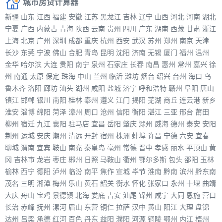
城市房贷计算器
新疆
山东
江西
福建
安徽
江苏
黑龙江
吉林
辽宁
山西
河北
河南
湖北
宁夏
广西
内蒙古
青海
陕西
云南
贵州
四川
广东
湖南
西藏
甘肃
浙江
上海
北京
广州
深圳
成都
重庆
杭州
西安
武汉
苏州
郑州
南京
天津
长沙
东莞
宁波
佛山
合肥
青岛
昆明
沈阳
济南
无锡
厦门
福州
温州
金华
哈尔滨
大连
贵阳
南宁
泉州
石家庄
长春
南昌
惠州
常州
嘉兴
徐
州
南通
太原
保定
珠海
中山
兰州
临沂
潍坊
烟台
绍兴
台州
海口
乌
鲁木齐
洛阳
廊坊
汕头
湖州
咸阳
盐城
济宁
呼和浩特
赣州
阜阳
唐山
镇江
邯郸
银川
南阳
桂林
泰州
遵义
江门
揭阳
芜湖
商丘
连云港
新乡
淮安
淄博
绵阳
菏泽
漳州
周口
沧州
信阳
衡阳
湛江
三亚
邢台
莆田
柳州
宿迁
九江
襄阳
驻马店
宜昌
岳阳
肇庆
滁州
威海
德州
泰安
安阳
荆州
运城
安庆
潮州
清远
开封
宿州
株洲
蚌埠
许昌
宁德
六安
宜春
聊城
渭南
宜宾
鞍山
南充
秦皇岛
亳州
常德
晋中
孝感
丽水
平顶山
黄
冈
吉林市
龙岩
枣庄
郴州
日照
马鞍山
衢州
鄂尔多斯
包头
邵阳
玉林
榆林
西宁
德阳
泸州
临汾
南平
焦作
宣城
毕节
淮南
黔南
滨州
黔东南
茂名
三明
湘潭
梅州
乐山
黄石
韶关
衡水
怀化
张家口
永州
十堰
曲靖
大庆
舟山
宝鸡
景德镇
北海
娄底
吉安
汕尾
锦州
咸宁
大同
恩施
营口
长治
赤峰
抚州
漯河
眉山
东营
铜仁
拉萨
汉中
黄山
阳江
大理
盘锦
达州
吕梁
承德
红河
百色
丹东
益阳
濮阳
河源
铜陵
鄂州
内江
梧州