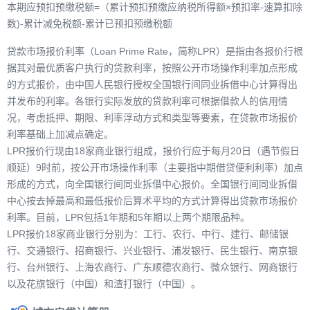
本期应预扣预缴税额=（累计预扣预缴应纳税所得额×预扣率-速算扣除
数)-累计减免税额-累计已预扣预缴税额
贷款市场报价利率（Loan Prime Rate，简称LPR）是指由各报价行根
据其对最优质客户执行的贷款利率，按照公开市场操作利率加点形成
的方式报价，由中国人民银行授权全国银行间同业拆借中心计算得出
并发布的利率。各银行实际发放的贷款利率可根据借款人的信用情
况，考虑抵押、期限、利率浮动方式和类型等要素，在贷款市场报价
利率基础上加减点确定。
LPR报价行现由18家商业银行组成，报价行应于每月20日（遇节假日
顺延）9时前，按公开市场操作利率（主要指中期借贷便利利率）加点
形成的方式，向全国银行间同业拆借中心报价。全国银行间同业拆借
中心按去掉最高和最低报价后算术平均的方式计算得出贷款市场报价
利率。目前，LPR包括1年期和5年期以上两个期限品种。
LPR报价18家商业银行分别为：工行、农行、中行、建行、邮储银
行、交通银行、招商银行、兴业银行、浦发银行、民生银行、南京银
行、台州银行、上海农商行、广东顺德农商行、微众银行、网商银行
以及花旗银行（中国）和渣打银行（中国）。