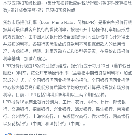
本期应预扣预缴税额=（累计预扣预缴应纳税所得额×预扣率-速算扣除
数)-累计减免税额-累计已预扣预缴税额
贷款市场报价利率（Loan Prime Rate，简称LPR）是指由各报价行根
据其对最优质客户执行的贷款利率，按照公开市场操作利率加点形成
的方式报价，由中国人民银行授权全国银行间同业拆借中心计算得出
并发布的利率。各银行实际发放的贷款利率可根据借款人的信用情
况，考虑抵押、期限、利率浮动方式和类型等要素，在贷款市场报价
利率基础上加减点确定。
LPR报价行现由18家商业银行组成，报价行应于每月20日（遇节假日
顺延）9时前，按公开市场操作利率（主要指中期借贷便利利率）加点
形成的方式，向全国银行间同业拆借中心报价。全国银行间同业拆借
中心按去掉最高和最低报价后算术平均的方式计算得出贷款市场报价
利率。目前，LPR包括1年期和5年期以上两个期限品种。
LPR报价18家商业银行分别为：工行、农行、中行、建行、邮储银
行、交通银行、招商银行、兴业银行、浦发银行、民生银行、南京银
行、台州银行、上海农商行、广东顺德农商行、微众银行、网商银行
以及花旗银行（中国）和渣打银行（中国）。