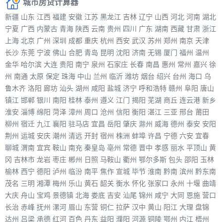
城市房贷计算器
新疆
山东
江西
福建
安徽
江苏
黑龙江
吉林
辽宁
山西
河北
河南
湖北
宁夏
广西
内蒙古
青海
陕西
云南
贵州
四川
广东
湖南
西藏
甘肃
浙江
上海
北京
广州
深圳
成都
重庆
杭州
西安
武汉
苏州
郑州
南京
天津
长沙
东莞
宁波
佛山
合肥
青岛
昆明
沈阳
济南
无锡
厦门
福州
温州
金华
哈尔滨
大连
贵阳
南宁
泉州
石家庄
长春
南昌
惠州
常州
嘉兴
徐
州
南通
太原
保定
珠海
中山
兰州
临沂
潍坊
烟台
绍兴
台州
海口
乌
鲁木齐
洛阳
廊坊
汕头
湖州
咸阳
盐城
济宁
呼和浩特
赣州
阜阳
唐山
镇江
邯郸
银川
南阳
桂林
泰州
遵义
江门
揭阳
芜湖
商丘
连云港
新乡
淮安
淄博
绵阳
菏泽
漳州
周口
沧州
信阳
衡阳
湛江
三亚
邢台
莆田
柳州
宿迁
九江
襄阳
驻马店
宜昌
岳阳
肇庆
滁州
威海
德州
泰安
安阳
荆州
运城
安庆
潮州
清远
开封
宿州
株洲
蚌埠
许昌
宁德
六安
宜春
聊城
渭南
宜宾
鞍山
南充
秦皇岛
亳州
常德
晋中
孝感
丽水
平顶山
黄
冈
吉林市
龙岩
枣庄
郴州
日照
马鞍山
衢州
鄂尔多斯
包头
邵阳
玉林
榆林
西宁
德阳
泸州
临汾
南平
焦作
宣城
毕节
淮南
黔南
滨州
黔东南
茂名
三明
湘潭
梅州
乐山
黄石
韶关
衡水
怀化
张家口
永州
十堰
曲靖
大庆
舟山
宝鸡
景德镇
北海
娄底
吉安
汕尾
锦州
咸宁
大同
恩施
营口
长治
赤峰
抚州
漯河
眉山
东营
铜仁
拉萨
汉中
黄山
阳江
大理
盘锦
达州
吕梁
承德
红河
百色
丹东
益阳
濮阳
河源
铜陵
鄂州
内江
梧州