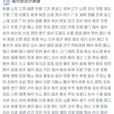
城市房贷计算器
新疆
山东
江西
福建
安徽
江苏
黑龙江
吉林
辽宁
山西
河北
河南
湖北
宁夏
广西
内蒙古
青海
陕西
云南
贵州
四川
广东
湖南
西藏
甘肃
浙江
上海
北京
广州
深圳
成都
重庆
杭州
西安
武汉
苏州
郑州
南京
天津
长沙
东莞
宁波
佛山
合肥
青岛
昆明
沈阳
济南
无锡
厦门
福州
温州
金华
哈尔滨
大连
贵阳
南宁
泉州
石家庄
长春
南昌
惠州
常州
嘉兴
徐
州
南通
太原
保定
珠海
中山
兰州
临沂
潍坊
烟台
绍兴
台州
海口
乌
鲁木齐
洛阳
廊坊
汕头
湖州
咸阳
盐城
济宁
呼和浩特
赣州
阜阳
唐山
镇江
邯郸
银川
南阳
桂林
泰州
遵义
江门
揭阳
芜湖
商丘
连云港
新乡
淮安
淄博
绵阳
菏泽
漳州
周口
沧州
信阳
衡阳
湛江
三亚
邢台
莆田
柳州
宿迁
九江
襄阳
驻马店
宜昌
岳阳
肇庆
滁州
威海
德州
泰安
安阳
荆州
运城
安庆
潮州
清远
开封
宿州
株洲
蚌埠
许昌
宁德
六安
宜春
聊城
渭南
宜宾
鞍山
南充
秦皇岛
亳州
常德
晋中
孝感
丽水
平顶山
黄
冈
吉林市
龙岩
枣庄
郴州
日照
马鞍山
衢州
鄂尔多斯
包头
邵阳
玉林
榆林
西宁
德阳
泸州
临汾
南平
焦作
宣城
毕节
淮南
黔南
滨州
黔东南
茂名
三明
湘潭
梅州
乐山
黄石
韶关
衡水
怀化
张家口
永州
十堰
曲靖
大庆
舟山
宝鸡
景德镇
北海
娄底
吉安
汕尾
锦州
咸宁
大同
恩施
营口
长治
赤峰
抚州
漯河
眉山
东营
铜仁
拉萨
汉中
黄山
阳江
大理
盘锦
达州
吕梁
承德
红河
百色
丹东
益阳
濮阳
河源
铜陵
鄂州
内江
梧州