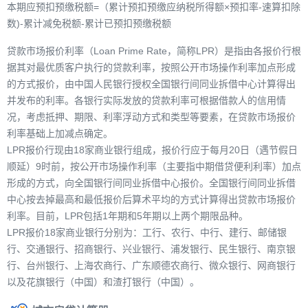
本期应预扣预缴税额=（累计预扣预缴应纳税所得额×预扣率-速算扣除
数)-累计减免税额-累计已预扣预缴税额
贷款市场报价利率（Loan Prime Rate，简称LPR）是指由各报价行根
据其对最优质客户执行的贷款利率，按照公开市场操作利率加点形成
的方式报价，由中国人民银行授权全国银行间同业拆借中心计算得出
并发布的利率。各银行实际发放的贷款利率可根据借款人的信用情
况，考虑抵押、期限、利率浮动方式和类型等要素，在贷款市场报价
利率基础上加减点确定。
LPR报价行现由18家商业银行组成，报价行应于每月20日（遇节假日
顺延）9时前，按公开市场操作利率（主要指中期借贷便利利率）加点
形成的方式，向全国银行间同业拆借中心报价。全国银行间同业拆借
中心按去掉最高和最低报价后算术平均的方式计算得出贷款市场报价
利率。目前，LPR包括1年期和5年期以上两个期限品种。
LPR报价18家商业银行分别为：工行、农行、中行、建行、邮储银
行、交通银行、招商银行、兴业银行、浦发银行、民生银行、南京银
行、台州银行、上海农商行、广东顺德农商行、微众银行、网商银行
以及花旗银行（中国）和渣打银行（中国）。