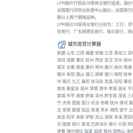
LPR报价行现由18家商业银行组成，报
全国银行间同业拆借中心报价。全国银行
期以上两个期限品种。
LPR报价18家商业银行分别为：工行
农商行、广东顺德农商行、微众银行、网
城市房贷计算器
新疆
山东
江西
福建
安徽
江苏
黑龙江
吉
深圳
成都
重庆
杭州
西安
武汉
苏州
郑州
家庄
长春
南昌
惠州
常州
嘉兴
徐州
南通
赣州
阜阳
唐山
镇江
邯郸
银川
南阳
桂林
州
宿迁
九江
襄阳
驻马店
宜昌
岳阳
肇庆
南充
秦皇岛
亳州
常德
晋中
孝感
丽水
平
宣城
毕节
淮南
黔南
滨州
黔东南
茂名
三
宁
大同
恩施
营口
长治
赤峰
抚州
漯河
眉
北
安顺
晋城
延边
贵港
萍乡
湘西
遂宁
云
吴忠
四平
阜新
伊犁
文山
酒泉
本溪
西双
尔
陇南
铜川
普洱
巴彦淖尔
喀什
兴安
阿
伊春
博尔塔拉
临夏
固原
儋州
双鸭山
海