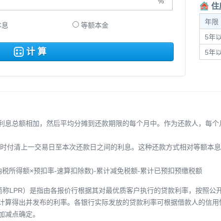
住
年限
本息
等额本金
5年以
计 算
5年
利息总额相加，然后平均分摊到还款期限的每个月中。作为还款人，每个
同时付清上一交易日至本次还款日之间的利息。这种还款方式相对等额本息
税所得额×预扣率-速算扣除数)-累计减免税额-累计已预扣预缴税额
Rate，简称LPR）是指由各报价行根据其对最优质客户执行的贷款利率，按
计算得出并发布的利率。各银行实际发放的贷款利率可根据借款人的信用
加减点确定。