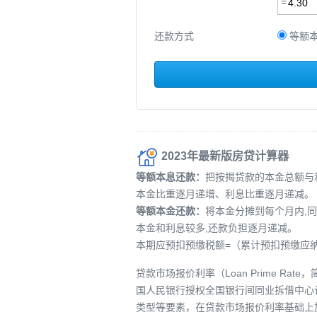
还款方式
等额
2023年最新版房贷计算器
等额本息还款：
把按揭贷款的本金总额与
本金比重逐月递增、利息比重逐月递减。
等额本金还款：
将本金分摊到每个月内,
本金和利息较多,还款负担逐月递减。
本期应预扣预缴税额=（累计预扣预缴应纳
贷款市场报价利率（Loan Prime 
国人民银行授权全国银行间同业拆借中心
类型等要素，在贷款市场报价利率基础上