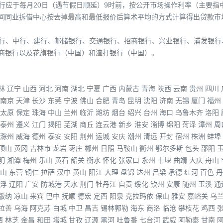
价行应于每月20日（遇节假日顺延）9时前，按公开市场操作利率（主要
间同业拆借中心按去掉最高和最低报价后算术平均的方式计算得出贷款市场
、农行、中行、建行、邮储银行、交通银行、招商银行、兴业银行、浦发银
商银行以及花旗银行（中国）和渣打银行（中国）。
林
辽宁
山西
河北
河南
湖北
宁夏
广西
内蒙古
青海
陕西
云南
贵州
四川
南京
天津
长沙
东莞
宁波
佛山
合肥
青岛
昆明
沈阳
济南
无锡
厦门
福州
太原
保定
珠海
中山
兰州
临沂
潍坊
烟台
绍兴
台州
海口
乌鲁木齐
洛阳
泰州
遵义
江门
揭阳
芜湖
商丘
连云港
新乡
淮安
淄博
绵阳
菏泽
漳州
周
滁州
威海
德州
泰安
安阳
荆州
运城
安庆
潮州
清远
开封
宿州
株洲
蚌埠
顶山
黄冈
吉林市
龙岩
枣庄
郴州
日照
马鞍山
衢州
鄂尔多斯
包头
邵阳
明
湘潭
梅州
乐山
黄石
韶关
衡水
怀化
张家口
永州
十堰
曲靖
大庆
舟山
山
东营
铜仁
拉萨
汉中
黄山
阳江
大理
盘锦
达州
吕梁
承德
红河
百色
丹
浮
辽阳
广安
防城港
天水
荆门
牡丹江
自贡
绥化
钦州
安康
随州
玉溪
通
版纳
凉山
来宾
巴中
抚顺
德宏
定西
阳泉
克拉玛依
保山
雅安
嘉峪关
乌
拉善
乌海
阿克苏
白城
中卫
昌吉
锡林郭勒
海东
商洛
临沧
攀枝花
鸡西
西
林芝
金昌
和田
塔城
甘孜
辽源
黑河
吐鲁番
七台河
武威
阿勒泰
甘南