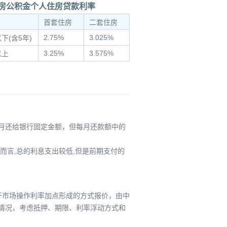
房公积金个人住房贷款利率
首套住房
二套住房
2.75%
3.025%
下(含5年)
3.25%
3.575%
以上
月还给银行固定金额，但每月还款额中的
而言,总的利息支出较低,但是前期支付的
照公开市场操作利率加点形成的方式报价，由中
情况，考虑抵押、期限、利率浮动方式和