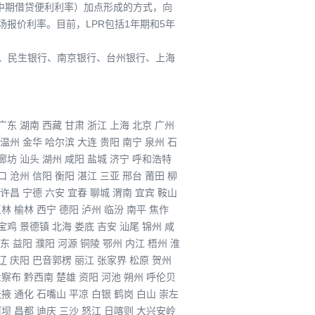
指中期借贷便利利率）加点形成的方式，向
报价利率。目前，LPR包括1年期和5年
行、民生银行、南京银行、台州银行、上海
广东
湖南
西藏
甘肃
浙江
上海
北京
广州
温州
金华
哈尔滨
大连
贵阳
南宁
泉州
石
廊坊
汕头
湖州
咸阳
盐城
济宁
呼和浩特
口
沧州
信阳
衡阳
湛江
三亚
邢台
莆田
柳
许昌
宁德
六安
宜春
聊城
渭南
宜宾
鞍山
玉林
榆林
西宁
德阳
泸州
临汾
南平
焦作
宝鸡
景德镇
北海
娄底
吉安
汕尾
锦州
咸
东
益阳
濮阳
河源
铜陵
鄂州
内江
梧州
淮
辽
庆阳
巴音郭楞
丽江
张家界
松原
贺州
兰察布
黔西南
楚雄
资阳
河池
朔州
呼伦贝
张掖
通化
石嘴山
平凉
白银
鹤岗
白山
崇左
阿坝
昌都
迪庆
三沙
怒江
日喀则
大兴安岭