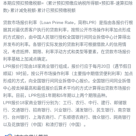
本期应预扣预缴税额=（累计预扣预缴应纳税所得额×预扣率-速算扣除
数)-累计减免税额-累计已预扣预缴税额
贷款市场报价利率（Loan Prime Rate，简称LPR）是指由各报价行根
据其对最优质客户执行的贷款利率，按照公开市场操作利率加点形成
的方式报价，由中国人民银行授权全国银行间同业拆借中心计算得出
并发布的利率。各银行实际发放的贷款利率可根据借款人的信用情
况，考虑抵押、期限、利率浮动方式和类型等要素，在贷款市场报价
利率基础上加减点确定。
LPR报价行现由18家商业银行组成，报价行应于每月20日（遇节假日
顺延）9时前，按公开市场操作利率（主要指中期借贷便利利率）加点
形成的方式，向全国银行间同业拆借中心报价。全国银行间同业拆借
中心按去掉最高和最低报价后算术平均的方式计算得出贷款市场报价
利率。目前，LPR包括1年期和5年期以上两个期限品种。
LPR报价18家商业银行分别为：工行、农行、中行、建行、邮储银
行、交通银行、招商银行、兴业银行、浦发银行、民生银行、南京银
行、台州银行、上海农商行、广东顺德农商行、微众银行、网商银行
以及花旗银行（中国）和渣打银行（中国）。