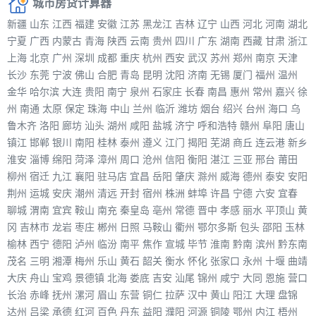
城市房贷计算器
新疆
山东
江西
福建
安徽
江苏
黑龙江
吉林
辽宁
山西
河北
河南
湖北
宁夏
广西
内蒙古
青海
陕西
云南
贵州
四川
广东
湖南
西藏
甘肃
浙江
上海
北京
广州
深圳
成都
重庆
杭州
西安
武汉
苏州
郑州
南京
天津
长沙
东莞
宁波
佛山
合肥
青岛
昆明
沈阳
济南
无锡
厦门
福州
温州
金华
哈尔滨
大连
贵阳
南宁
泉州
石家庄
长春
南昌
惠州
常州
嘉兴
徐
州
南通
太原
保定
珠海
中山
兰州
临沂
潍坊
烟台
绍兴
台州
海口
乌
鲁木齐
洛阳
廊坊
汕头
湖州
咸阳
盐城
济宁
呼和浩特
赣州
阜阳
唐山
镇江
邯郸
银川
南阳
桂林
泰州
遵义
江门
揭阳
芜湖
商丘
连云港
新乡
淮安
淄博
绵阳
菏泽
漳州
周口
沧州
信阳
衡阳
湛江
三亚
邢台
莆田
柳州
宿迁
九江
襄阳
驻马店
宜昌
岳阳
肇庆
滁州
威海
德州
泰安
安阳
荆州
运城
安庆
潮州
清远
开封
宿州
株洲
蚌埠
许昌
宁德
六安
宜春
聊城
渭南
宜宾
鞍山
南充
秦皇岛
亳州
常德
晋中
孝感
丽水
平顶山
黄
冈
吉林市
龙岩
枣庄
郴州
日照
马鞍山
衢州
鄂尔多斯
包头
邵阳
玉林
榆林
西宁
德阳
泸州
临汾
南平
焦作
宣城
毕节
淮南
黔南
滨州
黔东南
茂名
三明
湘潭
梅州
乐山
黄石
韶关
衡水
怀化
张家口
永州
十堰
曲靖
大庆
舟山
宝鸡
景德镇
北海
娄底
吉安
汕尾
锦州
咸宁
大同
恩施
营口
长治
赤峰
抚州
漯河
眉山
东营
铜仁
拉萨
汉中
黄山
阳江
大理
盘锦
达州
吕梁
承德
红河
百色
丹东
益阳
濮阳
河源
铜陵
鄂州
内江
梧州