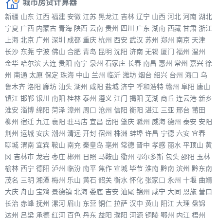
城市房贷计算器
新疆
山东
江西
福建
安徽
江苏
黑龙江
吉林
辽宁
山西
河北
河南
湖北
宁夏
广西
内蒙古
青海
陕西
云南
贵州
四川
广东
湖南
西藏
甘肃
浙江
上海
北京
广州
深圳
成都
重庆
杭州
西安
武汉
苏州
郑州
南京
天津
长沙
东莞
宁波
佛山
合肥
青岛
昆明
沈阳
济南
无锡
厦门
福州
温州
金华
哈尔滨
大连
贵阳
南宁
泉州
石家庄
长春
南昌
惠州
常州
嘉兴
徐
州
南通
太原
保定
珠海
中山
兰州
临沂
潍坊
烟台
绍兴
台州
海口
乌
鲁木齐
洛阳
廊坊
汕头
湖州
咸阳
盐城
济宁
呼和浩特
赣州
阜阳
唐山
镇江
邯郸
银川
南阳
桂林
泰州
遵义
江门
揭阳
芜湖
商丘
连云港
新乡
淮安
淄博
绵阳
菏泽
漳州
周口
沧州
信阳
衡阳
湛江
三亚
邢台
莆田
柳州
宿迁
九江
襄阳
驻马店
宜昌
岳阳
肇庆
滁州
威海
德州
泰安
安阳
荆州
运城
安庆
潮州
清远
开封
宿州
株洲
蚌埠
许昌
宁德
六安
宜春
聊城
渭南
宜宾
鞍山
南充
秦皇岛
亳州
常德
晋中
孝感
丽水
平顶山
黄
冈
吉林市
龙岩
枣庄
郴州
日照
马鞍山
衢州
鄂尔多斯
包头
邵阳
玉林
榆林
西宁
德阳
泸州
临汾
南平
焦作
宣城
毕节
淮南
黔南
滨州
黔东南
茂名
三明
湘潭
梅州
乐山
黄石
韶关
衡水
怀化
张家口
永州
十堰
曲靖
大庆
舟山
宝鸡
景德镇
北海
娄底
吉安
汕尾
锦州
咸宁
大同
恩施
营口
长治
赤峰
抚州
漯河
眉山
东营
铜仁
拉萨
汉中
黄山
阳江
大理
盘锦
达州
吕梁
承德
红河
百色
丹东
益阳
濮阳
河源
铜陵
鄂州
内江
梧州