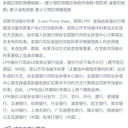
本期应预扣预缴税额=（累计预扣预缴应纳税所得额×预扣率-速算扣除
数)-累计减免税额-累计已预扣预缴税额
贷款市场报价利率（Loan Prime Rate，简称LPR）是指由各报价行根
据其对最优质客户执行的贷款利率，按照公开市场操作利率加点形成
的方式报价，由中国人民银行授权全国银行间同业拆借中心计算得出
并发布的利率。各银行实际发放的贷款利率可根据借款人的信用情
况，考虑抵押、期限、利率浮动方式和类型等要素，在贷款市场报价
利率基础上加减点确定。
LPR报价行现由18家商业银行组成，报价行应于每月20日（遇节假日
顺延）9时前，按公开市场操作利率（主要指中期借贷便利利率）加点
形成的方式，向全国银行间同业拆借中心报价。全国银行间同业拆借
中心按去掉最高和最低报价后算术平均的方式计算得出贷款市场报价
利率。目前，LPR包括1年期和5年期以上两个期限品种。
LPR报价18家商业银行分别为：工行、农行、中行、建行、邮储银
行、交通银行、招商银行、兴业银行、浦发银行、民生银行、南京银
行、台州银行、上海农商行、广东顺德农商行、微众银行、网商银行
以及花旗银行（中国）和渣打银行（中国）。